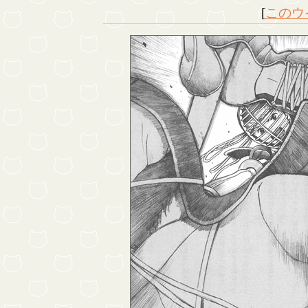
[
このウ